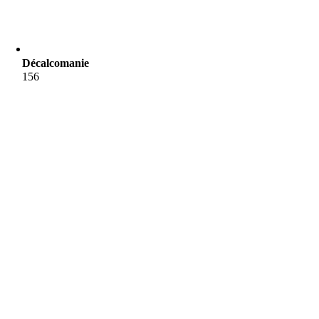
Décalcomanie
156