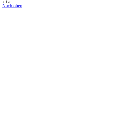
'; });
Nach oben