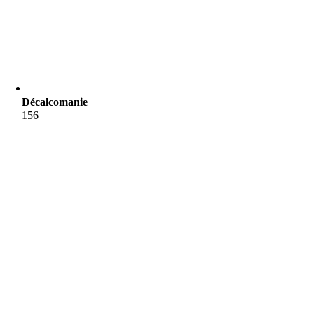
Décalcomanie
156