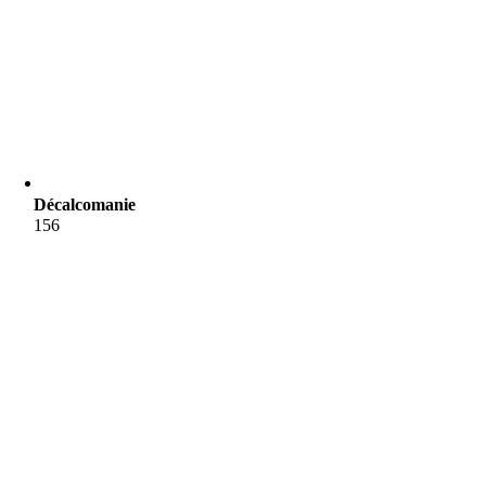
Décalcomanie
156