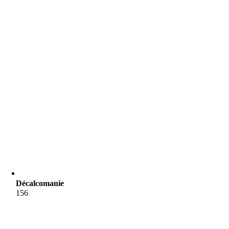
Décalcomanie
156