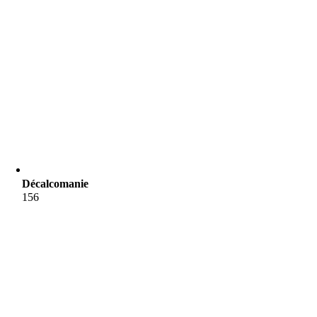
Décalcomanie
156