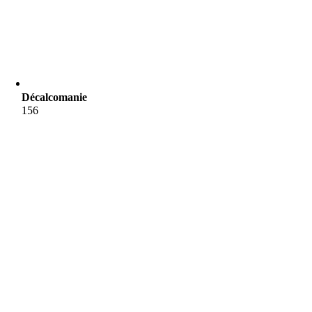
Décalcomanie
156