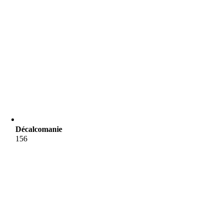
Décalcomanie
156