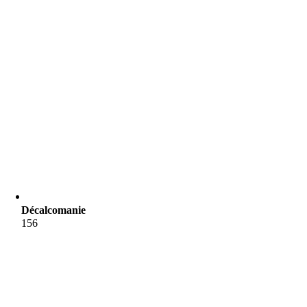
Décalcomanie
156