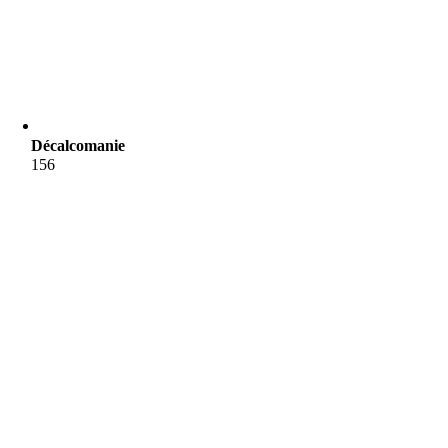
Décalcomanie
156