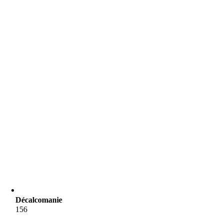
Décalcomanie
156