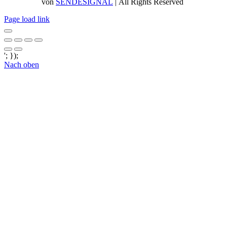
von
SENDESIGNAL
| All Rights Reserved
Page load link
'; });
Nach oben