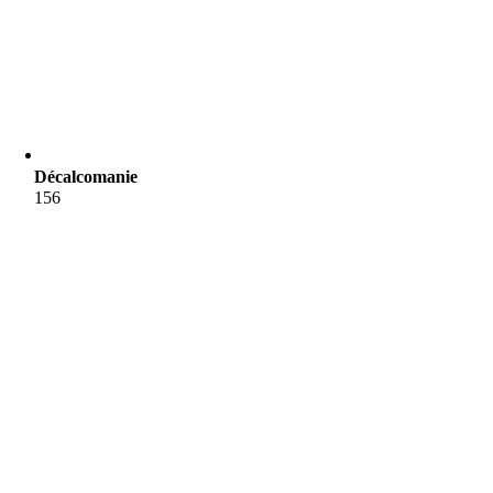
Décalcomanie
156