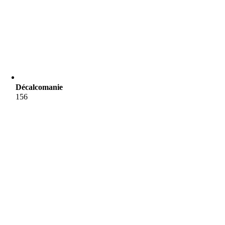
Décalcomanie
156