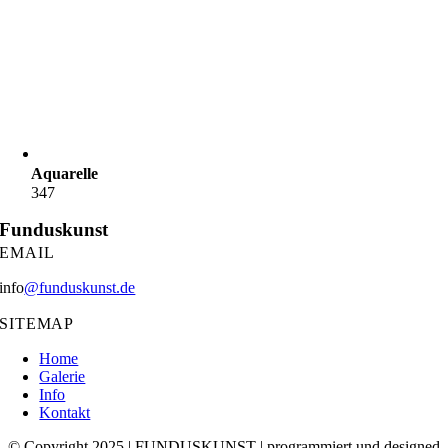
Aquarelle
347
Funduskunst
EMAIL
info
@funduskunst.de
SITEMAP
Home
Galerie
Info
Kontakt
© Copyright 2025 | FUNDUSKUNST | programmiert und designed