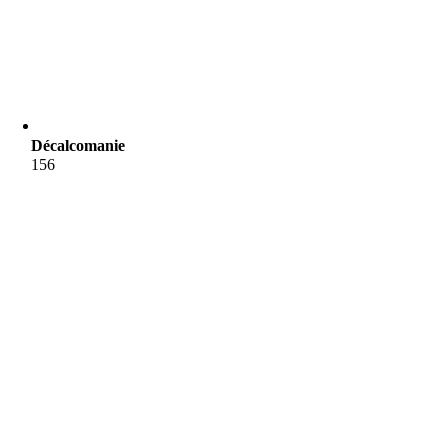
Décalcomanie
156