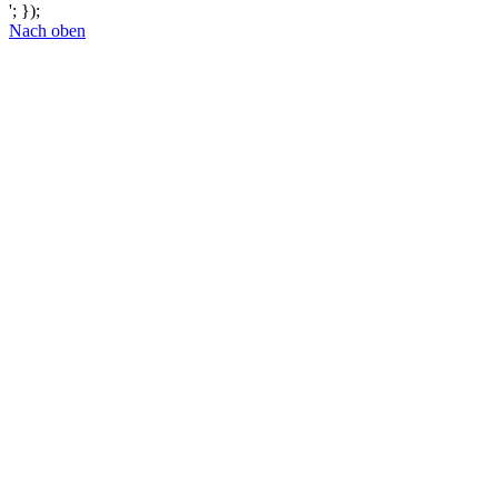
'; });
Nach oben