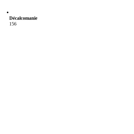
Décalcomanie
156