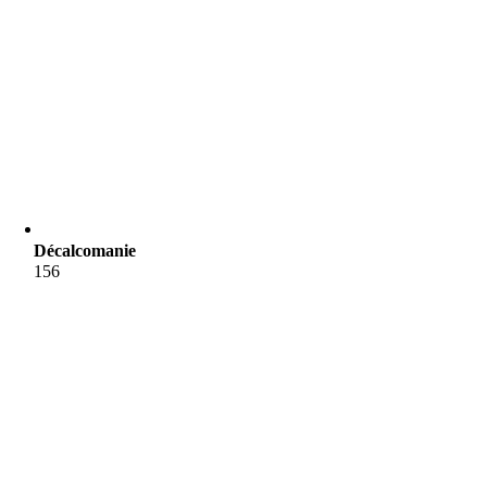
Décalcomanie
156