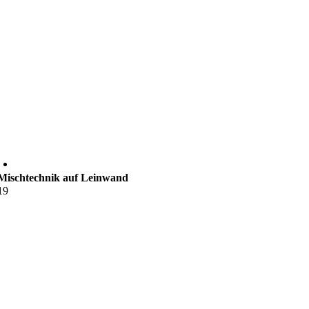
Mischtechnik auf Leinwand
19