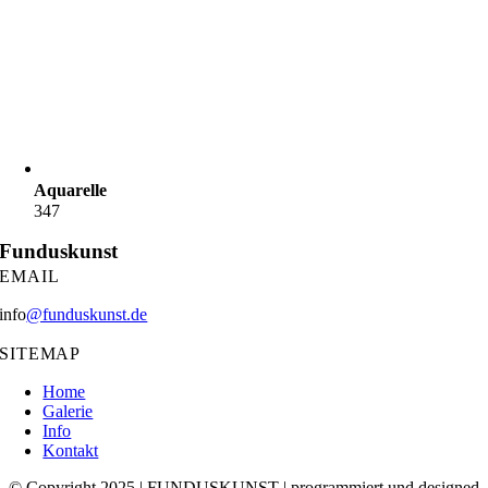
Aquarelle
347
Funduskunst
EMAIL
info
@funduskunst.de
SITEMAP
Home
Galerie
Info
Kontakt
© Copyright 2025 | FUNDUSKUNST | programmiert und designed