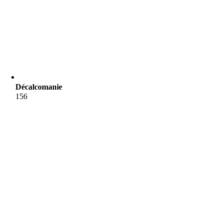
Décalcomanie
156