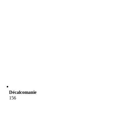
Décalcomanie
156