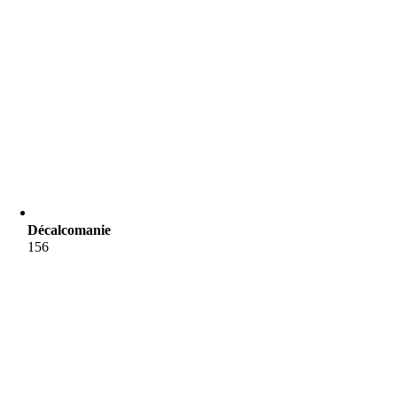
Décalcomanie
156