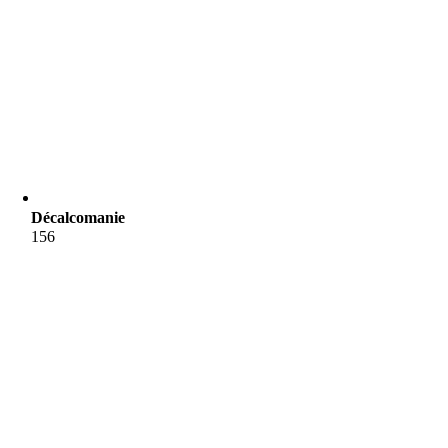
Décalcomanie
156