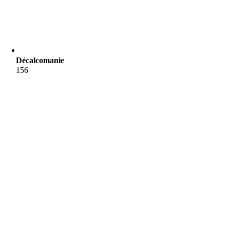
Décalcomanie
156