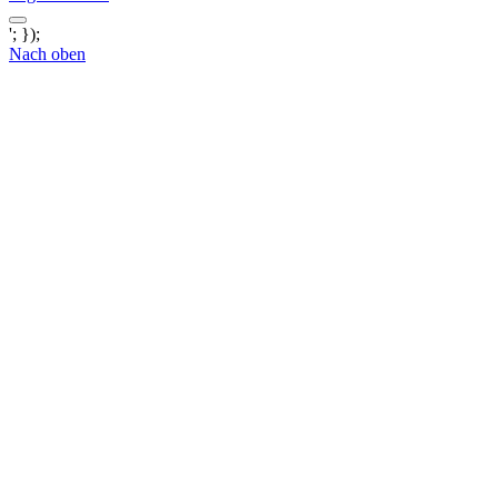
'; });
Nach oben