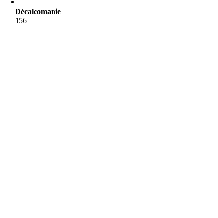
Décalcomanie
156