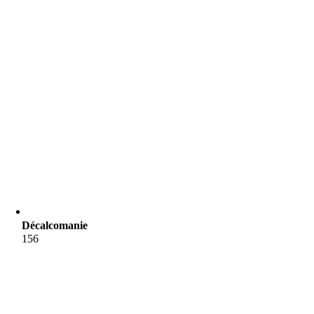
Décalcomanie
156