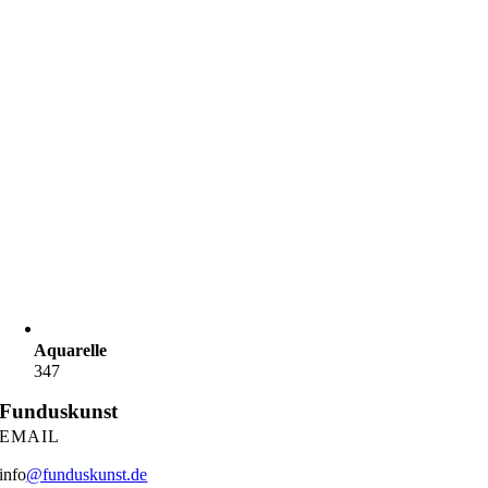
Aquarelle
347
Funduskunst
EMAIL
info
@funduskunst.de