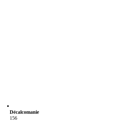
Décalcomanie
156