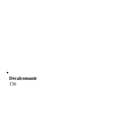
Décalcomanie
156