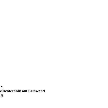
Mischtechnik auf Leinwand
19